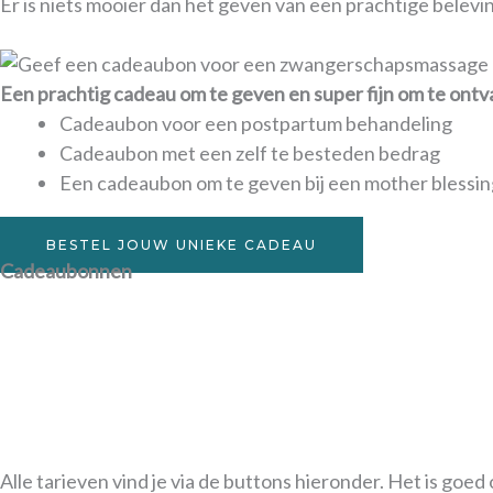
Er is niets mooier dan het geven van een prachtige belev
Een prachtig cadeau om te geven en super fijn om te ont
Cadeaubon voor een postpartum behandeling
Cadeaubon met een zelf te besteden bedrag
Een cadeaubon om te geven bij een mother blessi
BESTEL JOUW UNIEKE CADEAU
Cadeaubonnen
Geef een cadeaubon vo
Met de cadeaubon kun je een specifieke behandeling, een
vriendinnen, vrienden of familie. Extra leuk om te geven 
wens er zijn dan kan de vrouw zelf haar behandeling samen
Alle tarieven vind je via de buttons hieronder. Het is goed