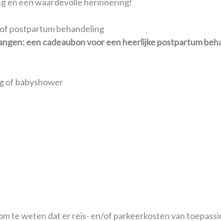
ing en een waardevolle herinnering!
vangen: een cadeaubon voor een heerlijke postpartum beh
ng of babyshower
or een heerlijke beleving aan jouw vrouw, zus, dochter, 
 massage of een vrij te besteden
bedrag geven. Geef dit p
tijdens een mother blessing of babyshower. De cadeaubon ku
stellen en eventuele extra kosten zelf aanvullen.
 om te weten dat er
reis- en/of parkeerkosten van toepassi