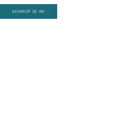
SCHRIJF JE IN!
Aanbod
Zwangerschapscursus Geboortekracht
Postpartum Behandeling
Placentaverwerking
Welkom Mama Ceremonie
Instagram