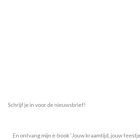
Milou van Luijk
06-41 01 13 44
hallo@milouvanluijk.nl
KVK: 68667620
BTW: NL002177212B38
Foto’s gemaakt door
Rina Anna
|
Silvie
|
Mariënne
Nieuwsbrief
Schrijf je in voor de nieuwsbrief en ontvang mijn grat
Schrijf je in voor de nieuwsbrief!
En ontvang mijn e-book 'Jouw kraamtijd, jouw feestje