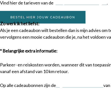
Vind hier de tarieven van de
postpartum behandelingen
.
BESTEL HIER JOUW CADEAUBON
Zo werk ik het liefst:
Als je een cadeaubon wilt bestellen dan is mijn advies om 
vervolgens een mooie cadeaubon die je, na het voldoen van 
* Belangrijke extra informatie:
Parkeer- en reiskosten worden, wanneer dit van toepassing
vanaf een afstand van 10 km retour.
Op alle cadeaubonnen zijn de
algemene voorwaarden
van