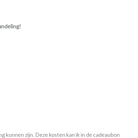
andeling!
buurvrouw of vriendin!
ersoonlijke kraamcadeau zelf of met een groep
n je bij mij ophalen of ontvang je per post. Mocht de
ng kunnen zijn. Deze kosten kan ik in de cadeaubon