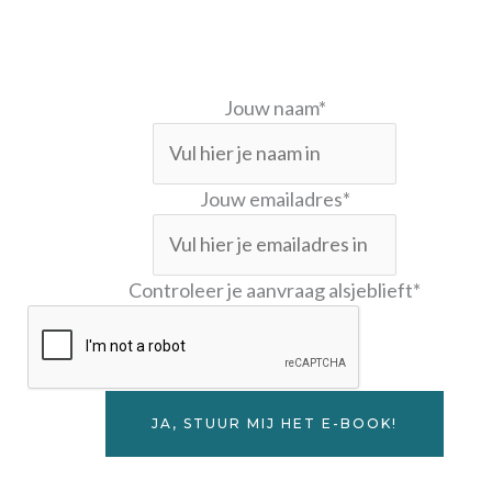
Met als BONUS een invulbaar Persoonlijk Postpart
Plan!
Jouw naam
*
Jouw emailadres
*
Controleer je aanvraag alsjeblieft
*
JA, STUUR MIJ HET E-BOOK!